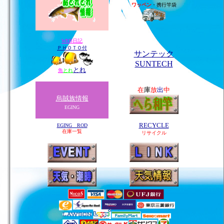
ワッペン
・携行竿袋
WEB日記
ＰＨＯＴＯ付
サンテック
SUNTECH
とれ
魚
とれ
在
庫
放
出
中
烏賊族情報
EGING
RECYCLE
EGING ROD
在庫一覧
リサイクル