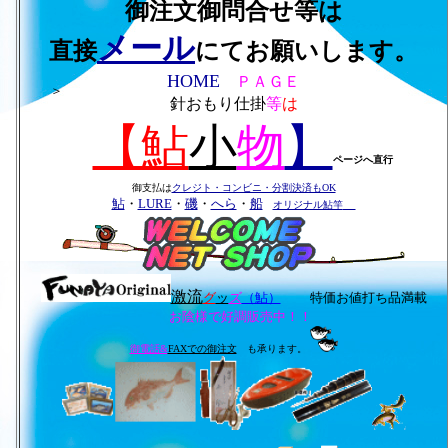
御注文御問合せ等は
メール
直接
にてお願いします。
HOME
ＰＡＧＥ
＞
針おもり仕掛
等
は
【鮎
小
物
】
ページへ直行
御支払は
クレジト・コンビニ・分割決済もOK
鮎
・
LURE
・
磯
・
へら
・
船
オリジナル鮎竿
激流
グ
ッ
ズ
（鮎）
特価お値打ち品満載
お陰様で好調販売中！！
御電話&
FAXでの御注文
も承ります。