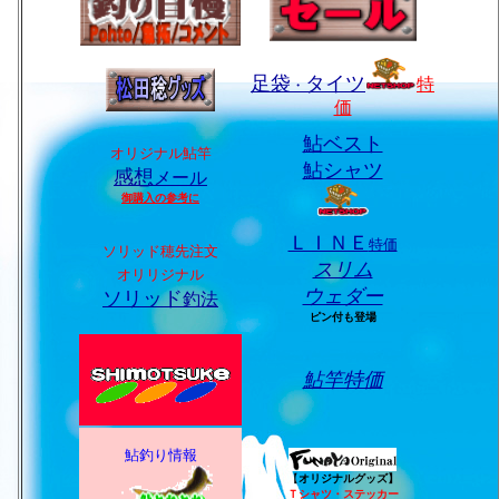
足袋
タイツ
特
・
価
鮎ベスト
オリジナル鮎竿
鮎シャツ
感想
メール
御購入の参考に
ＬＩＮＥ
特価
ソリッド穂先注文
スリム
オリリジナル
ウェダー
ソリッド
釣法
ピン付も登場
鮎竿特価
鮎釣り情報
【
オリジナルグッズ】
Ｔシャツ・ステッカー