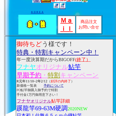
ＫＯＲＥＡ
Ｍａ
商品注文
お問い合せ
ｉｌ
御待ちど
う様です！
特典・特割キャンペーン中！
年一度決算期だからBIGOFF
(終了）
フナヤ
オリジナル
鮎竿
早期予約
・
特割
キャンペーン
R元年11/10~2年2/12
（
好評の内終了
）
新価格一覧表
予約について
FO鮎竿御購入御予約で特割
手付金1万円御用意下さい！
フナヤ
鮎竿詳細
オリジナル
蹊龍竿69-63M硬調
2020NEW
日本初！仕舞６５ｃｍ小継鮎竿