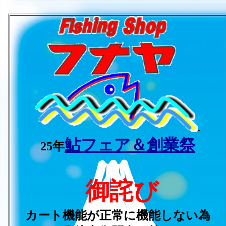
-
鮎フェア＆創業祭
25年
御詫び
カート機能が正常に機能しない為