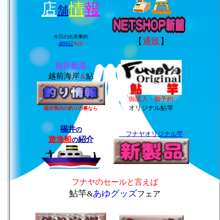
店
情
報
舗
今日の出来事的
【
通販
】
歳時記
奇談
福井新港
越前海岸
鮎
＆
御購入・御予約
オリジナル
鮎竿
福井県内の釣りの事なら
福井
の
フナヤオリジナル竿
遊漁船
紹介
の
フナヤのセールと言えば
鮎竿
あゆグッズ
&
フェア