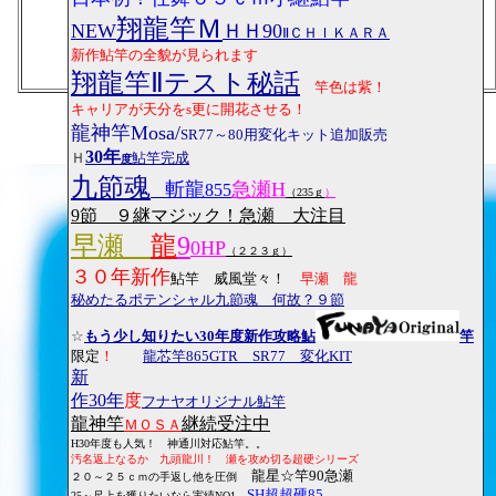
翔龍竿Ｍ
NEW
ＨＨ90
ⅡＣＨＩＫＡＲＡ
新作鮎竿の全貌が見られます
翔龍竿Ⅱテスト秘話
竿色は紫！
キャリアが天分をs更に開花させる！
龍神竿Mosa/
～80用変化キット追加販売
SR77
30年
鮎竿完成
Ｈ
度
九
節
魂
斬龍
急瀬H
855
（235ｇ
）
9節 ９継マジック！急瀬 大注目
早瀬
龍
9
0HP
（２２３ｇ）
３０年新作
鮎竿 威風堂々！
早瀬 龍
秘めたるポテンシャル九節魂 何故？９節
☆
もう少し知りたい30年度新作攻略鮎
竿
限定
！
龍芯竿865GTR SR77 変化KIT
新
作30年
度
フナヤオリジナル鮎竿
龍神竿
継続受注中
ＭＯＳＡ
H30年度も人気！ 神通川対応鮎竿。。
汚名返上なるか 九頭龍川！ 瀬を攻め切る超硬シリーズ
龍星☆竿90急瀬
２０～２５ｃｍの手返し他を圧倒
SH超超硬85
25～尺上を獲りたいなら実績NO1