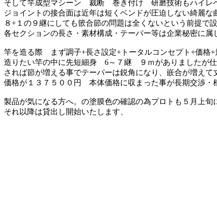
そして竿成型マシーン 裁断 巻き付け 研磨技術もハイレ
ジョイントの接合面は近年は短くベンドが圧迫しない綺麗な
８+１の９継にしても篏合節の問題は全くないという前提で
各セクションの長さ・素材構成・テーパー等は企業秘密に属
竿を造る際 まず調子+長さ設定+トータルコンセプト+価格
造りたい竿の中に先短細身 6～７継 ９ｍがありましたが仕
されば節が増える事でテーパーは鋭角になり、嵌合が増えて
価格が１３７５００円 本体価格に収まった事が長期交渉・
製品が気になる方へ。の塗膜色の確認の為プロトも５月上旬
それ以降は貸出し開始いたします、