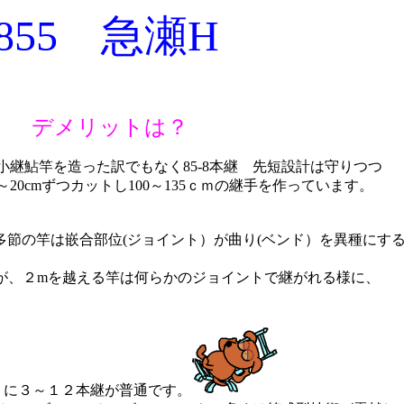
55 急瀬H
ト デメリットは？
小継鮎竿を造った訳でもなく85-8本継 先短設計は守りつつ
0～20cmずつカットし100～135ｃｍの継手を作っています。
節の竿は嵌合部位(ジョイント）が曲り(ベンド）を異種にす
たが、２mを越える竿は何らかのジョイントで継がれる様に、
りに３～１２本継が普通です。