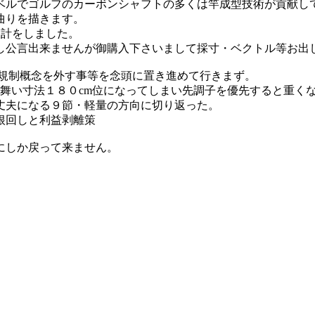
ベルでゴルフのカーボンシャフトの多くは竿成型技術が貢献し
曲りを描きます。
設計をしました。
し公言出来ませんが御購入下さいまして採寸・ベクトル等お出
+規制概念を外す事等を念頭に置き進めて行きまず。
舞い寸法１８０cm位になってしまい先調子を優先すると重く
丈夫になる９節・軽量の方向に切り返った。
根回しと利益剥離策
にしか戻って来ません。