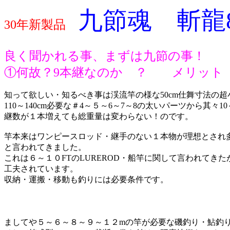
九節魂 斬龍8
30年新製品
良く聞かれる事、まずは九節の事！
①何故？9本継なのか ？ メリッ
知って欲しい・知るべき事は渓流竿の様な50cm仕舞寸法の超
110～140cm必要な＃4～５～6～7～8の太いパーツから其々1
継数が１本増えても総重量は変わらない！のです。
竿本来はワンピースロッド・継手のない１本物が理想とされ多
と言われてきました。
これは６～１０FTのLUREROD・船竿に関して言われてき
工夫されています。
収納・運搬・移動も釣りには必要条件です。
ましてや５～６～８～９～１２mの竿が必要な磯釣り・鮎釣