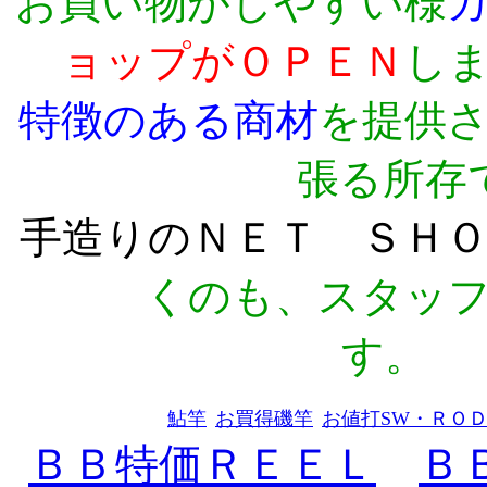
お買い物がしやすい様
ョップがＯＰＥＮ
し
特徴のある商材
を提供
張る所存
手造りのＮＥＴ ＳＨ
くのも、スタッ
す。
鮎竿
お買得磯竿
お値打SW・ＲＯ
ＢＢ特価ＲＥＥＬ
Ｂ