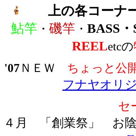
上の各コーナー
鮎竿
磯竿
BASS・
・
・
REEL
etcの
'07
ＮＥＷ
ちょっと公開
フナヤオリ
セ
４月
「創業祭」 お