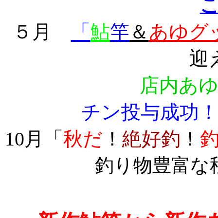
５月
「
鮎
竿
＆
あゆグ
迎
店内あ
チン投与成功
10月「
秋だ
！
絶好釣
！
釣り物豊富な