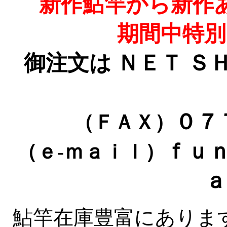
新作鮎竿から新作
期間中特別
御注文は ＮＥＴ 
０７
（ＦＡＸ）
ｆｕ
（ｅ
ｍａｉｌ）
-
ａ
鮎竿在庫豊富にありま