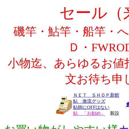
セール
（
磯竿・鮎竿・船竿・へ
Ｄ・FWR
小物迄、あらゆるお値
文お待ち申
ＮＥＴ ＳＨＯＰ新館
鮎 激流グッズ
鮎師にOFFはない
鮎 「お勧め」
新設