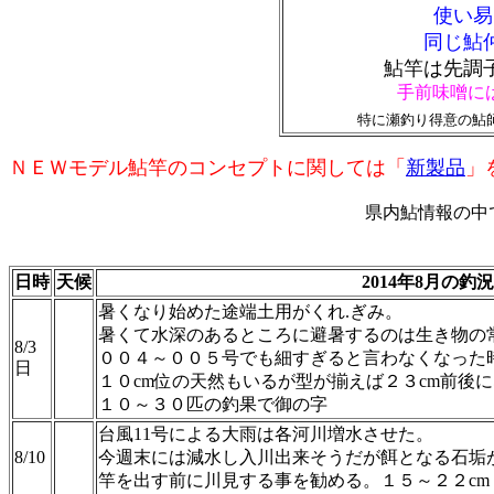
使い易
同じ鮎
鮎竿は先調
手前味噌に
特に瀬釣り得意の鮎
ＮＥＷモデル鮎竿のコンセプトに関しては「
新製品
」
県内鮎情報の中
日時
天候
2014年8月の釣
暑くなり始めた途端土用がくれ.ぎみ。
暑くて水深のあるところに避暑するのは生き物の
8/3
００４～００５号でも細すぎると言わなくなった
日
１０cm位の天然もいるが型が揃えば２３cm前後
１０～３０匹の釣果で御の字
台風11号による大雨は各河川増水させた。
8/10
今週末には減水し入川出来そうだが餌となる石垢
竿を出す前に川見する事を勧める。１５～２２c