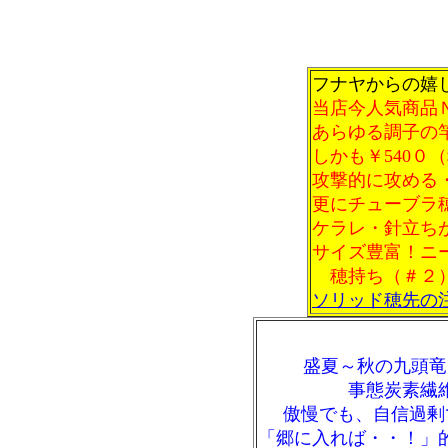
フナヤからの嬉
当店今人気商品
あらゆる調子の
しかも￥540０
攻撃的に攻める・
更にチューブラ
ケラレ・針立ち
サイズ豊富！
穂持ち（＃２）
ソリッド穂先の
盛夏～秋の九頭竜
事態炭素繊
傲慢でも、自信過剰
「郷に入れば・・！」