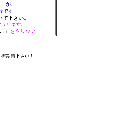
た！が、
音です。
べて下さい。
れています。
こ」
をクリック
！御期待下さい！