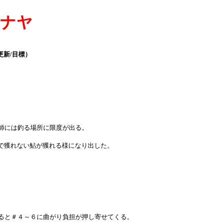
フナヤ
更新/目標）
師には釣る場所に限度が出る。
用で獲れない鮎が獲れる様になり出した。
ると＃４～６に曲がり負担が押し寄せてくる。