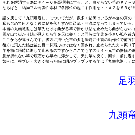
それを解消する為に＃４～６を高弾性にする。と、曲がらない筈の＃７～
ならばと、結局フル高弾性素材で各部位の起こす作用を・・＃２を＃３が
話を戻して「九頭竜返し」についてだが、数多く鮎師はいるが本当の真の
私も含めて何となく後に鮎を落とすが自己流・亜流になってしまっている
本当の九頭竜返しは竿先だけは曲がる竿で掛かり鮎を止めたら曲がらない
囮が出て掛かり鮎が見えたら竿を天に突く！と同時に竿先を小さい弧を後
ここからが違うんです。後方に描いた竿の弧を瞬時に手首の動作位で前方
後方に飛んだ鮎は後に目一杯飛ぶのではなく回され、止められた力＝振り
竿を前に瞬時に返して止めるのですからここでも竿の＃４～元竿の振幅の
胴が折れない竿で底石から早めに浮かして、天に竿を突く、回す、前に返
如何に、横ブレ・大きく振った時に胴がブラブラする竿は「九頭竜返し」
足
九頭