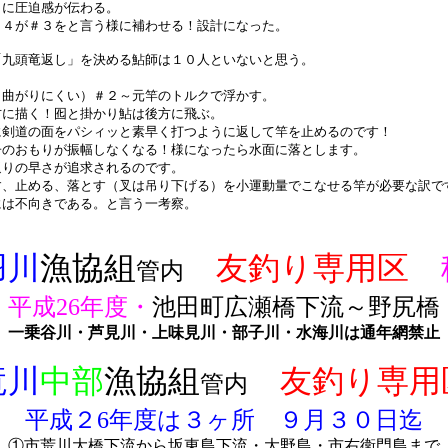
８に圧迫感が伝わる。
＃４が＃３をと言う様に補わせる！設計になった。
「九頭竜返し」を決める鮎師は１０人といないと思う。
。
（曲がりにくい）＃２～元竿のトルクで浮かす。
方に描く！囮と掛かり鮎は後方に飛ぶ。
に剣道の面をパシィッと素早く打つように返して竿を止めるのです！
子のおもりが振幅しなくなる！様になったら水面に落とします。
返りの早さが追求されるのです。
す、止める、落とす（叉は吊り下げる）を小運動量でこなせる竿が必要な訳で
には不向きである。と言う一考察。
羽川
漁協組
友釣り専用区
管内
平成26年度・
池田町広瀬橋下流～野尻橋
一乗谷川・芦見川・上味見川・部子川・水海川は通年網禁止
竜川
中部
漁協組
友釣り専用
管内
平成２6年度は３ヶ所 ９月３０日迄
①市荒川大橋下流から坂東島下流・大野島・市右衛門島まで