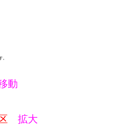
す。
移動
区
拡大