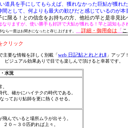
い道具を手にしてもらえば、獲れなかった巨鮎が獲れ
仲間として、何よりも最大の歓びだと感じているのが本
子に限る！との信念をお持ちの方、他社の竿と是非見比
はなりますが、使い勝手も好評で大鮎が獲れる！竿と認知もさ
詳細・御用命は
「
こ
師なら一度はお聞きになったと存じ上げます。
をクリック
web 日記鮎とれとれⅡ
で主要な情報を詳しく別載
「
」アップ
ビジュアル効果ありで目でも楽しんで頂けると幸甚です。
況・水況
常。
時代、確かにハイテクの時代である。
になっており鮎師を更に熱くさせる。
が飛んでいると場所ムラが出そう。
m ２０～３０匹釣れば上々。