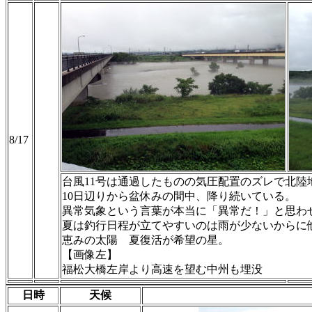
8/17
台風11号は通過したものの気圧配置のズレで北陸
10日辺りから盆休みの間中、降り続いている。
異常気象という言葉が本当に「異常だ！」と思わ
夏は釣行日程が立てやすいのは雨が少ないからに
恵みの太陽 夏復活が希望の星。
【画像左】
福松大橋左岸より高速を望む中州も埋没
日時
天候