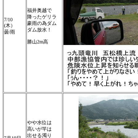
福井奥越で
降ったゲリラ
7/10
豪雨の為ダム
(木）
ダム放水！
曇/雨
勝山2m高
やや水位は
高いが竿は
出せる濁り