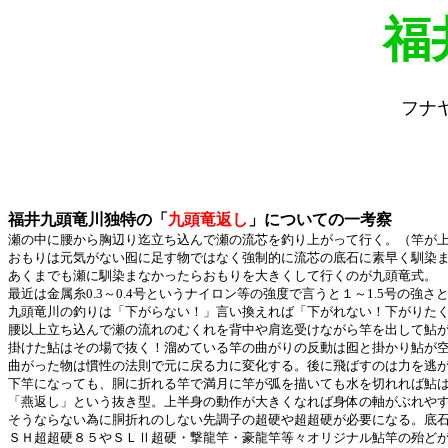
福
フナ
福井九頭竜川独特の「
九頭竜返し
」についての一考察
瀬の中に腰から胸辺り迄立ち込んで瀬の流芯を釣り上がって行く。（竿が
おもりは元気がない囮に足す物ではなく強制的に流芯の底石に素早く馴染
あくまでも瀬に馴染まなかったらおもりを大きくして行くのが九頭竜式。
最近は金属糸0.3～0.4号というナイロン等の強度で言うと１～1.5号
九頭竜川の釣りは「下がらない！」言い換えれば「下がれない！下がりた
腰以上立ち込んで瀬の流れのむくれを背中や肩迄受けながら竿を出して鮎
掛けた鮎はその場で抜く！溜めている竿の曲がりの反動は囮と掛かり鮎が
曲がった物は慣性の法則で元に戻る力に変化する。後に飛ばすのは力を逃
下竿になっても、胴に折れる竿で満月に竿が弧を描いても水を切れれば鮎
「燕返し」という抜き型。上半身の動作が大きくなれば身体の軸がぶれや
そうならない為に胴折れのしない先調子の超硬や超超硬が必要になる。底
ＳＨ超超硬８５やＳＬⅡ超硬・撃龍竿・豪龍竿等々オリジナル鮎竿の殆ど