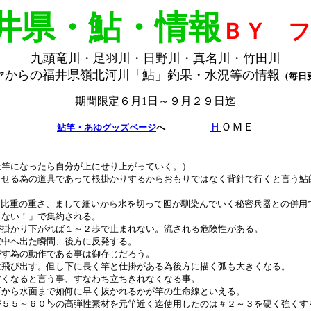
井県・鮎・情報
ＢＹ 
九頭竜川・足羽川・日野川・真名川・竹田川
ヤからの福井県嶺北河川「鮎」釣果・水況等の情報
（毎日
期間限定６月1日～９月２９日迄
Ｈ
ＯＭＥ
鮎竿・あゆグッズページ
へ
上竿になったら自分が上にせり上がっていく。）
ませる為の道具であって根掛かりするからおもりではなく背針で行くと言う鮎
の強さと比重の重さ、まして細いから水を切って囮が馴染んでいく秘密兵器との併
くない！」で集約される。
が掛かり下がれば１～２歩で止まれない。流される危険性がある。
空中へ出た瞬間、後方に反発する。
がす為の動作である事は御存じだろう。
は飛び出す。但し下に長く竿と仕掛がある為後方に描く弧も大きくなる。
すくなると言う事、すなわち立ちきれなくなる事。
石から水面まで如何に早く抜かれるかが竿の生命線といえる。
が５５～６０㌧の高弾性素材を元竿近く迄使用したのは＃２～３を硬く強くす