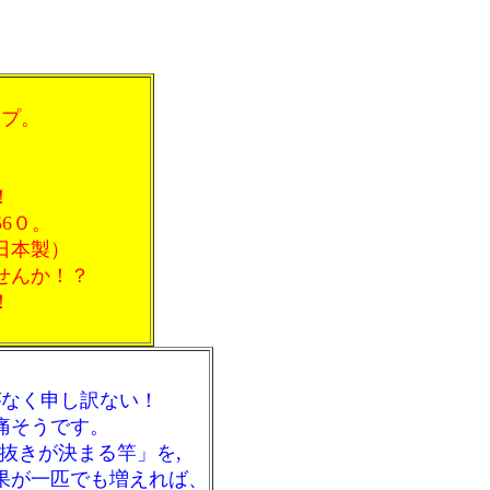
イプ。
！
6０。
！（日本製）
しませんか！？
！
がなく申し訳ない！
痛そうです。
抜きが決まる竿」を,
果が一匹でも増えれば、