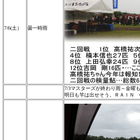
7/6(土）
曇一時雨
7/3マスターズが終わり雨～金
明日も竿は出せそう。ＲＡＩＮ 