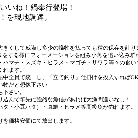
いいね！鍋奉行登場！
！を現地調達。
大きくして威嚇し多少の犠牲を払っても種の保存を計り
は狩りをする様にフォーメーションを組み小魚を追い込み
・ハマチ・スズキ・ヒラメ・マゴチ・サワラ等々の食い
くれます。
船中全員で統一し、「立て釣り」仕掛けを投入すればO
い物だと想像下さい。
ち下さい。
り込んで竿先に強烈な魚信があれば大漁間違いなし！
ハタ・小豆ハタ）・真鯛・ヒラメ等高級魚が釣れます。
けを価格安価にて放出します。