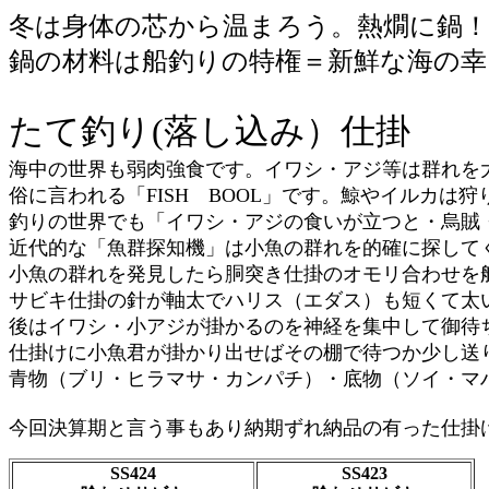
冬は身体の芯から温まろう。熱燗に鍋！
鍋の材料は船釣りの特権＝新鮮な海の幸
たて釣り(落し込み）仕掛
海中の世界も弱肉強食です。イワシ・アジ等は群れを
俗に言われる「FISH BOOL」です。鯨やイルカ
釣りの世界でも「イワシ・アジの食いが立つと・烏賊
近代的な「魚群探知機」は小魚の群れを的確に探して
小魚の群れを発見したら胴突き仕掛のオモリ合わせを
サビキ仕掛の針が軸太でハリス（エダス）も短くて太
後はイワシ・小アジが掛かるのを神経を集中して御待
仕掛けに小魚君が掛かり出せばその棚で待つか少し送
青物（ブリ・ヒラマサ・カンパチ）・底物（ソイ・マ
今回決算期と言う事もあり納期ずれ納品の有った仕掛
SS424
SS423