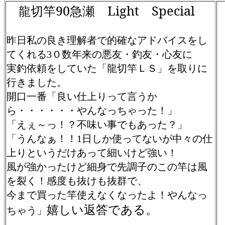
切竿90急瀬 Light Special
龍
昨日私の良き理解者で的確なアドバイスをし
てくれる
０数年来の悪友・釣友・心友に
3
実釣依頼をしていた「龍切竿ＬＳ」を取りに
行きました。
開口一番「良い仕上りって言うか
ら・・・・・・やんなっちゃった！」
「えぇ～っ！？不味い事でもあった？」
「うんなぁ！！
日しか使ってないが中々の仕
1
上りというだけあって細いけど強い！
風が強かったけど細身で先調子のこの竿は風
を裂く！感度も抜けも抜群で、
今まで買った竿使えなくなったよ！やんなっ
嬉しい返答である。
ちゃう」