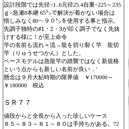
設計段階では先径
元径
自重
～
<1..6
25.4
<225
235
ｇ
急瀬
本継
㌧で解決が着かない場合は
>
8
65
惜しみなく
～９０㌧を使用する事と指示。
80
先調子独特の♯1・2・3が叩く調子でなく先抜
けする様に！が至上命令
竿の名前も流れ＝流→龍を切り裂く竿 龍切
竿（りゅうせつかん）とした。
ベースモデルは急龍竿の踏襲ではなく新規格
という点からも新しい名前が良い．
'
懸念は９月大鮎時期の限界値 ￥
～
170000
￥
税込
180000
ＳＲ７７
値段からと全長から入った珍しいケース
８５～８３～８１～８０は手持ちがある。
72