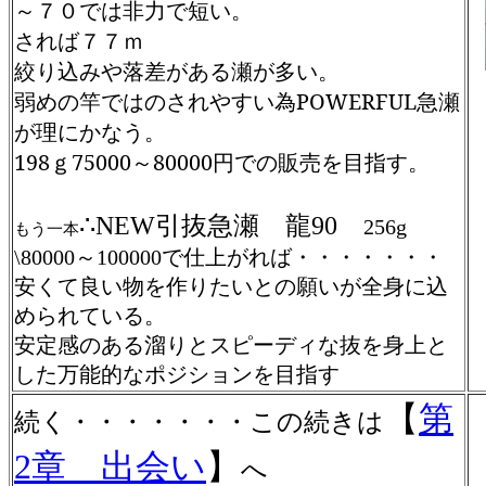
７０では非力で短い。
～
されば７
７ｍ
絞り込みや落差がある瀬が多い。
弱めの竿ではのされやすい為POWERFUL急瀬
が理にかなう。
198ｇ75000～80000円での販売を目指す。
∴NEW引抜急瀬 龍90
256g
もう一本
\80000～100000で仕上がれば・・・・・・・
安くて良い物を作りたいとの願いが全身に込
められている。
安定感のある溜りとスピーディな抜を身上と
した万能的なポジションを目指す
【
第
続く・・・・・・・この続きは
2章 出会い
】
へ