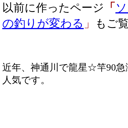
「
ソ
以前に作ったページ
の釣りが変わる
」
もご
近年、神通川で龍星☆竿
90
急
人気です。