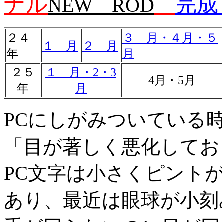
ナル
完成
NEW ROD
２４
３ 月・４月・５
１ 月
２ 月
年
月
２５
１ 月・2・3
4月・5月
年
月
PCにしがみついている
「目が著しく悪化してお
PC文字は小さくピント
あり、最近は眼球が小刻