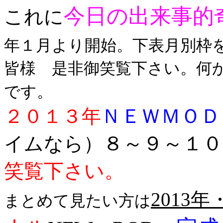
今日の出来事的
これに
年１月より開始。下表月別枠
皆様 是非御笑覧下さい。何
です。
ＮＥＷＭＯＤ
２０１３年
８～９～１０
イムなら）
笑覧下さい。
2013
まとめて見たい方は