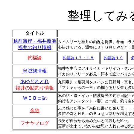
整理してみ
タイトル
越前海岸・福井新港
タイムリーな福井の釣況を提供。巻頭コラ
福井の釣り情報
心掛けている。週毎にＢＩＧＮＥＷＳ？！
釣福論
釣福論１７・１８
釣福論１９
福井を中心にアオリイカ・ヤリイカ・タル
烏賊族情報
イカ釣りフリーク必見！餌木で丘ッパリか
あゆとれとれ
九頭竜川・足羽川をメインに日野川・真名
福井の鮎釣り情報
「フナヤからの一言」の欄もあり反響も多
私の鮎・磯・イカ・防波堤等の釣行日記・
ＷＥＢ日記
釣行もアシスタント（妻）と一緒。釣り自
ふと感じた事を「余白に書いた独り言・・
余独
多忙の為とＨＰ上のＰａｇｅ割りが増えす
長男が自分から始めたいと開設したblog。
フナヤブログ
更新が出来ていないのは思い入れとやる気