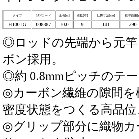
タイプ
JANコード
全長[m]
継数[本]
仕舞寸法[cm]
標準自重[g
H100TG
008387
10.0
9
141
290
◎ロッドの先端から元竿
ボン採用。
◎約 0.8mmピッチの
◎カーボン繊維の隙間を
密度状態をつくる高品位
◎グリップ部分に織物カ