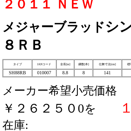
２０１１ ＮＥＷ
シ
メジャーブラッド
８ＲＢ
タイプ
JANコード
全長[m]
継数[本]
仕舞寸法[cm]
標
SH88RB
010007
8.8
8
141
メーカー希望小売価格
￥２６２５０0
を
在庫: