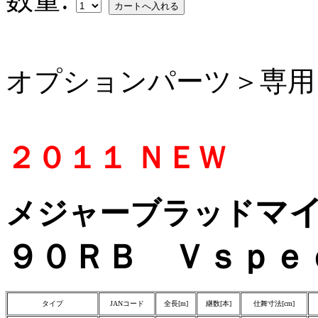
オプションパーツ＞専用
２０１１ ＮＥＷ
マ
メジャーブラッド
９０ＲＢ Ｖｓｐｅ
タイプ
JANコード
全長[m]
継数[本]
仕舞寸法[cm]