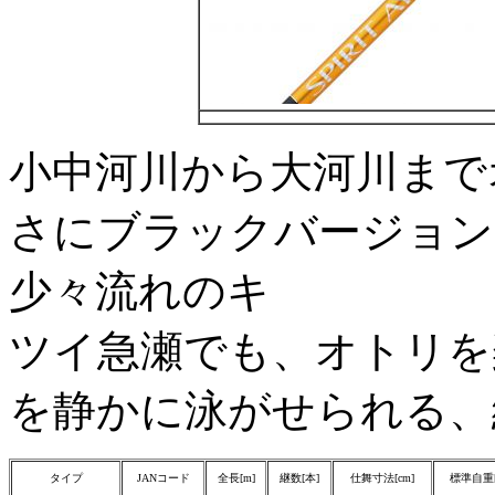
小中河川から大河川まで
さにブラックバージョン
少々流れのキ
ツイ急瀬でも、オトリを
を静かに泳がせられる、
タイプ
JANコード
全長[m]
継数[本]
仕舞寸法[cm]
標準自重[