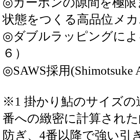
◎カーボンの隙間を極限
状態をつくる高品位メカ
◎ダブルラッピングによ
６）
◎SAWS採用(Shimotsuke Act
※1 掛かり鮎のサイズ
番への緻密に計算された
防ぎ、4番以降で強い引