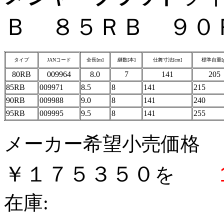
Ｂ ８５ＲＢ ９０
タイプ
JANコード
全長[m]
継数[本]
仕舞寸法[cm]
標準自重[g
80RB
009964
8.0
7
141
205
85RB
009971
8.5
8
141
215
90RB
009988
9.0
8
141
240
95RB
009995
9.5
8
141
255
メーカー希望小売価格
￥１７５３５０
を
在庫: