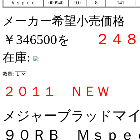
Ｖｓｐｅｃ
009940
9.0
8
141
メーカー希望小売価格
２４８
￥346500
を
在庫:
数量:
２０１１ ＮＥＷ
マ
メジャーブラッド
９０ＲＢ Ｍｓｐｅ