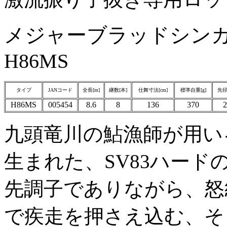
メジャーブラッドシン
H86MS
タイプ
JANコード
全長[m]
継数[本]
仕舞寸法[cm]
標準自重[g]
先径
H86MS
005454
8.6
8
136
370
2
九頭竜川の鮎漁師が用い
生まれた、SV83ハード
先調子でありながら、怒
で疾走を押さえ込む、そ