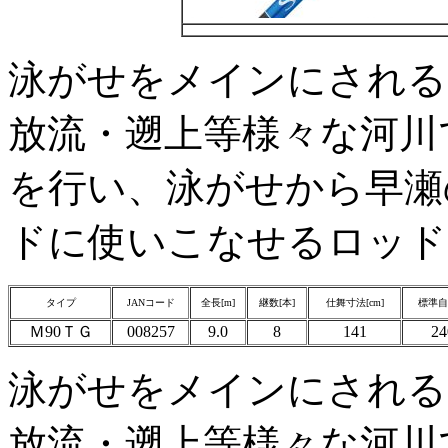
泳がせをメインにされる
放流・遡上等様々な河川
を行い、泳がせから早瀬
ドに使いこなせるロッド
タイプ
JANコード
全長[m]
継数[本]
仕舞寸法[cm]
標準自重
Ｍ90ＴＧ
008257
9.0
8
141
24
泳がせをメインにされる
放流・遡上等様々な河川