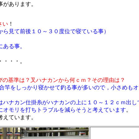
事があります。
さい
！
から見て前後１０～３０度位で寝ている事）
にある事。
・・・・。
びの基準は？叉ハナカンから何ｃｍ？その理由は？
場合竿をしっかり寝かせて釣る事が多いので，小さめも
はハナカン仕掛糸がハナカンの上に１０～１２ｃｍ出し
にオモリを打ちトラブルを減らそうと考えています
。
考えています。