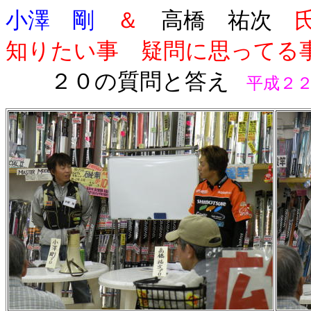
小澤 剛
＆
高橋 祐次
氏
知りたい事 疑問に思ってる
２０の質問と答え
平成２２