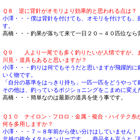
Ｑ８ 逆に背針がオモリより効果的と思われる点は？
小澤・・・僕は背針を付けても、オモリを付けても、
す。
高橋・・・釣果が落ちて来て一日２０～４０匹位なら
Ｑ９ 人より一尾でも多く釣りたいが人情ですが、
川見・道具もあると思いますが？
小澤・・・釣りは何でもそうだと思いますが飛躍的に
いく物です。
「自分の基準をはっきり持ち」一匹一匹をどうやって
その他は、釣っているポジショニングをこまめに変え
高橋・・・簡単なのは最新の道具を使う事です。
Ｑ１０ ナイロン・フロロ・金属・複合・ハイテク糸
何を多用しますか？
小澤・・・７～８年前から使い分けはしていません！
北越の複合メタルオンリーです。 商品名も言うと「