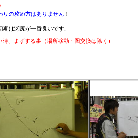
？
わりの攻め方はありません
！
。
初期は瀬尻が一番良いです。
い時、まずする事（場所移動・囮交換は除く）
。