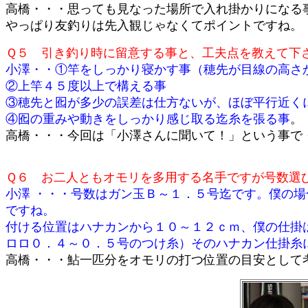
高橋・・・思っても見なった場所で入れ掛かりになる
やっぱり友釣りは先入観じゃなくてポイントですね。
Ｑ５ 引き釣り時に留意する事と、工夫点を教えて下
小澤・・①竿をしっかり寝かす事（穂先が目線の高さ
②上竿４５度以上で構える事
③穂先と囮が多少の誤差は仕方ないが、ほぼ平行近く
④囮の重みや動きをしっかり感じ取る迄糸を張る事
。
高橋・・・今回は「小澤さんに聞いて！」という事で
Ｑ６ お二人ともオモリを多用する名手ですが号数選
小澤 ・・・号数はガン玉Ｂ～１．５号迄です。僕の
ですね。
付ける位置はハナカンから１０～１２ｃｍ、僕の仕掛
ロロ０．４～０．５号のつけ糸）そのハナカン仕掛糸
高橋・・・鮎一匹分をオモリの打つ位置の目安として