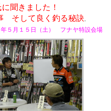
に聞きました！
事 そして良く釣る秘訣
。
年５月１５日（土） フナヤ特設会場