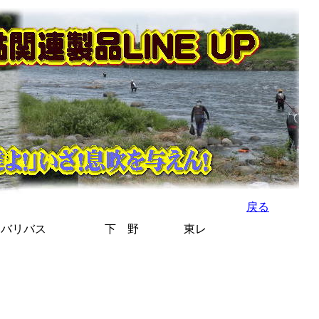
】
戻る
バリバス
下 野
東レ