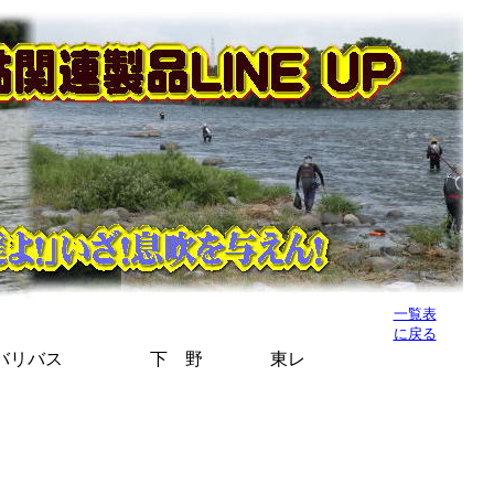
一覧表
に戻る
バリバス
下 野
東レ